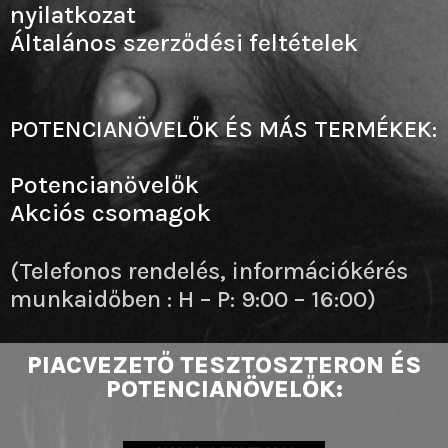
nyilatkozat
Általános szerződési feltételek
POTENCIANÖVELŐK ÉS MÁS TERMÉKEK:
Potencianövelők
Akciós csomagok
(Telefonos rendelés, információkérés
munkaidőben : H – P: 9:00 – 16:00)
PIACVEZETŐ TESZTOSZTERON ÉS
POTENCIANÖVELŐK: