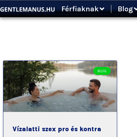
Ugrás
Férfiaknak
Blog
a
tartalomra
BLOG
Vízalatti szex pro és kontra