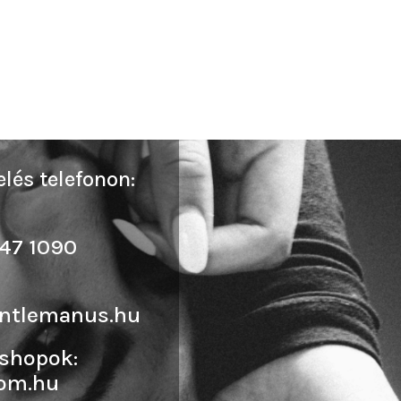
lés telefonon:
47 1090
ntlemanus.hu
shopok:
om.hu