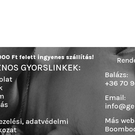
00 Ft felett ingyenes szállítás!
Rende
NOS GYORSLINKEK:
Balázs:
olat
+36 70 9
k
m
Email:
tás
info@ge
Más web
ezelési, adatvédelmi
Boombo
kozat