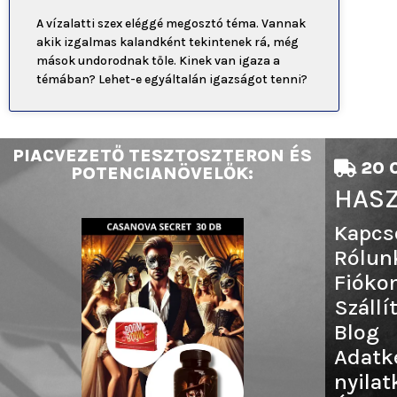
A vízalatti szex eléggé megosztó téma. Vannak
akik izgalmas kalandként tekintenek rá, még
mások undorodnak tőle. Kinek van igaza a
témában? Lehet-e egyáltalán igazságot tenni?
PIACVEZETŐ TESZTOSZTERON ÉS
20 0
POTENCIANÖVELŐK:
HASZ
Kapcs
Rólun
Fióko
Szállí
Blog
Adatk
nyilat