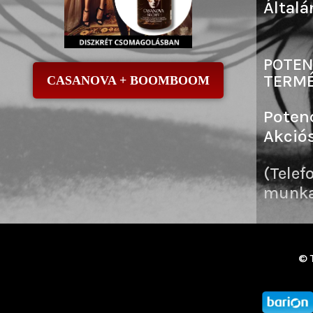
Általá
POTEN
TERMÉ
CASANOVA + BOOMBOOM
Poten
Akció
(Telef
munkai
© 