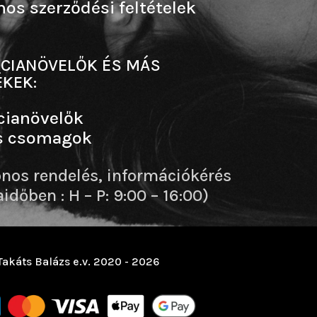
nos szerződési feltételek
CIANÖVELŐK ÉS MÁS
KEK:
cianövelők
s csomagok
onos rendelés, információkérés
dőben : H – P: 9:00 – 16:00)
Takáts Balázs e.v. 2020 - 2026