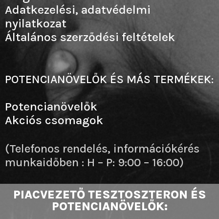
Adatkezelési, adatvédelmi
nyilatkozat
Általános szerződési feltételek
POTENCIANÖVELŐK ÉS MÁS TERMÉKEK:
Potencianövelők
Akciós csomagok
(Telefonos rendelés, információkérés
munkaidőben : H – P: 9:00 – 16:00)
PIACVEZETŐ TESZTOSZTERON ÉS
POTENCIANÖVELŐK: