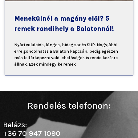
Menekülnél a magány elől? 5
remek randihely a Balatonnál!
Nyári vakációk, lángos, hideg sör és SUP. Nagyjából
erre gondolhatsz a Balaton kapcsán, pedig egészen
más feltérképezni való lehetőségek is rendelkezésre
állnak. Ezek mindegyike remek
Rendelés telefonon:
Balázs:
+36 70 947 1090