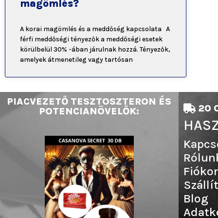
magömlés?
A korai magömlés és a meddőség kapcsolata A
férfi meddőségi tényezők a meddőségi esetek
körülbelül 30% -ában járulnak hozzá. Tényezők,
amelyek átmenetileg vagy tartósan
PIACVEZETŐ TESZTOSZTERON ÉS
20 0
POTENCIANÖVELŐK:
HASZ
Kapcs
Rólun
Fióko
Szállí
Blog
Adatk