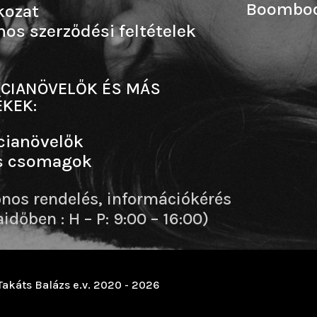
Boombo
kozat
nos szerződési feltételek
CIANÖVELŐK ÉS MÁS
KEK:
cianövelők
s csomagok
onos rendelés, információkérés
dőben : H – P: 9:00 – 16:00)
Takáts Balázs e.v. 2020 - 2026