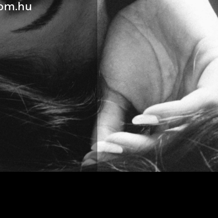
om.hu