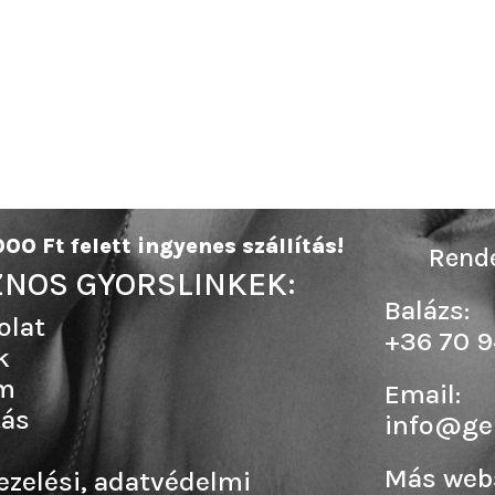
00 Ft felett ingyenes szállítás!
Rende
NOS GYORSLINKEK:
Balázs:
olat
+36 70 9
k
m
Email:
tás
info@ge
Más web
ezelési, adatvédelmi