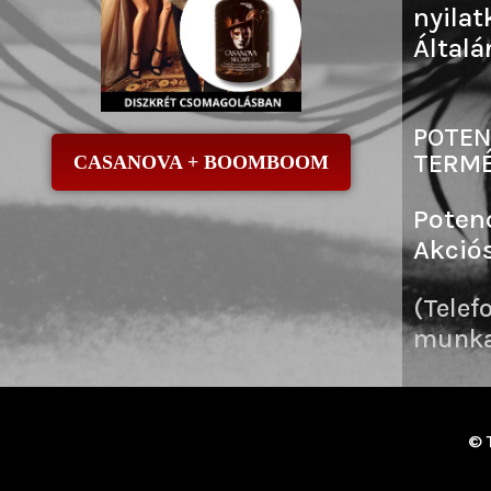
nyilat
Általá
POTEN
TERMÉ
CASANOVA + BOOMBOOM
Poten
Akció
(Telef
munkai
© 