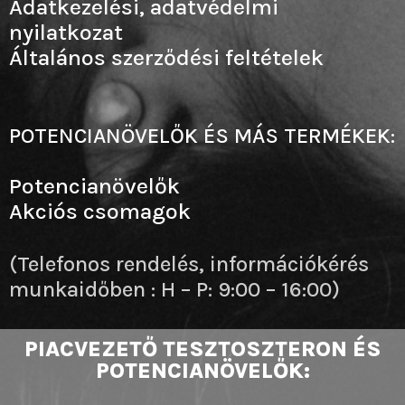
Adatkezelési, adatvédelmi
nyilatkozat
Általános szerződési feltételek
POTENCIANÖVELŐK ÉS MÁS TERMÉKEK:
Potencianövelők
Akciós csomagok
(Telefonos rendelés, információkérés
munkaidőben : H – P: 9:00 – 16:00)
PIACVEZETŐ TESZTOSZTERON ÉS
POTENCIANÖVELŐK: