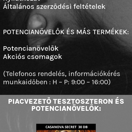
Általános szerződési feltételek
POTENCIANÖVELŐK ÉS MÁS TERMÉKEK:
Potencianövelők
Akciós csomagok
(Telefonos rendelés, információkérés
munkaidőben : H – P: 9:00 – 16:00)
PIACVEZETŐ TESZTOSZTERON ÉS
POTENCIANÖVELŐK: