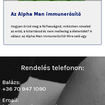
Az Alpha Man immunerősítő
Hogyan őrizd meg a férfiasságod, miközben növeled
az erőd, a kitartásod és nem mellesleg a életerődet? A
válasz: az Alpha Man immunerősítő! Mire való egy
Rendelés telefonon:
Balázs:
+36 70 947 1090
Email: