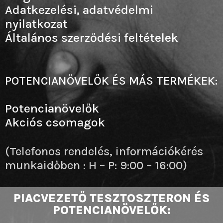
Adatkezelési, adatvédelmi
nyilatkozat
Általános szerződési feltételek
POTENCIANÖVELŐK ÉS MÁS TERMÉKEK:
Potencianövelők
Akciós csomagok
(Telefonos rendelés, információkérés
munkaidőben : H – P: 9:00 – 16:00)
PIACVEZETŐ TESZTOSZTERON ÉS
POTENCIANÖVELŐK: