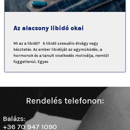
Az alacsony libidó okai
Mi az a libidó? A libidó szexuális étvágy vagy
késztetés. Az ember libidóját az agyműködés, a
hormonok és a tanult viselkedés motiválja, nemtől
függetlenül, Egyes
Rendelés telefonon:
Balázs:
+36 70 947 1090