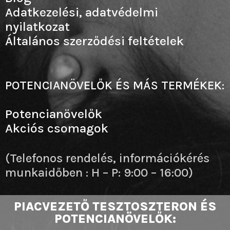
Adatkezelési, adatvédelmi
nyilatkozat
Általános szerződési feltételek
POTENCIANÖVELŐK ÉS MÁS TERMÉKEK:
Potencianövelők
Akciós csomagok
(Telefonos rendelés, információkérés
munkaidőben : H – P: 9:00 – 16:00)
PIACVEZETŐ TESZTOSZTERON ÉS
POTENCIANÖVELŐK: