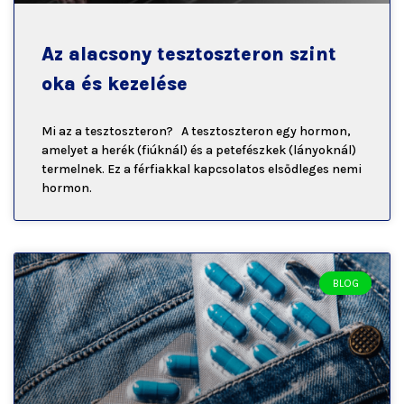
Az alacsony tesztoszteron szint
oka és kezelése
Mi az a tesztoszteron? A tesztoszteron egy hormon,
amelyet a herék (fiúknál) és a petefészkek (lányoknál)
termelnek. Ez a férfiakkal kapcsolatos elsődleges nemi
hormon.
BLOG