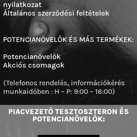
nyilatkozat
Általános szerződési feltételek
POTENCIANÖVELŐK ÉS MÁS TERMÉKEK:
Potencianövelők
Akciós csomagok
(Telefonos rendelés, információkérés
munkaidőben : H – P: 9:00 – 16:00)
PIACVEZETŐ TESZTOSZTERON ÉS
POTENCIANÖVELŐK: