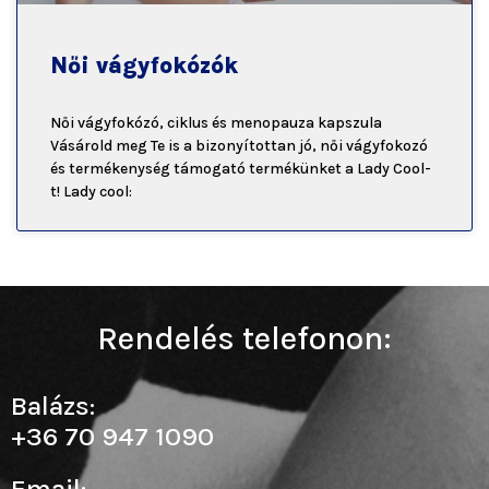
Női vágyfokózók
Női vágyfokózó, ciklus és menopauza kapszula
Vásárold meg Te is a bizonyítottan jó, női vágyfokozó
és termékenység támogató termékünket a Lady Cool-
t! Lady cool:
Rendelés telefonon:
Balázs:
+36 70 947 1090
Email: