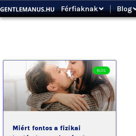
Ugrás
Férfiaknak
Blog
a
tartalomra
BLOG
Miért fontos a fizikai