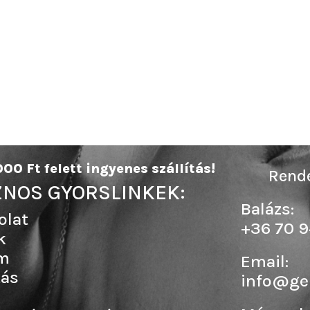
00 Ft felett ingyenes szállítás!
Rende
NOS GYORSLINKEK:
Balázs:
olat
+36 70 9
k
m
Email:
tás
info@ge