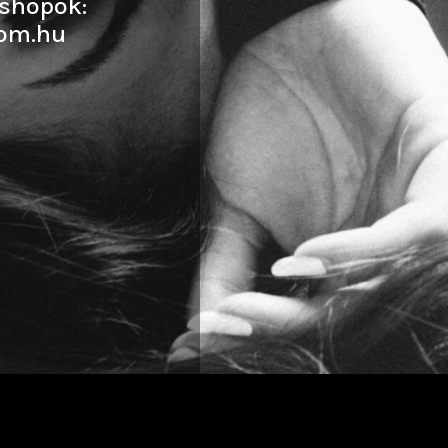
shopok:
om.hu