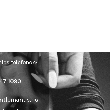
lés telefonon:
47 1090
ntlemanus.hu