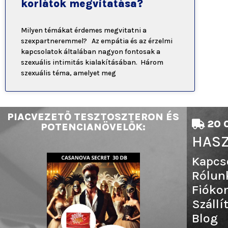
korlátok megvitatása?
Milyen témákat érdemes megvitatni a
szexpartneremmel? Az empátia és az érzelmi
kapcsolatok általában nagyon fontosak a
szexuális intimitás kialakításában. Három
szexuális téma, amelyet meg
PIACVEZETŐ TESZTOSZTERON ÉS
20 0
POTENCIANÖVELŐK:
HASZ
Kapcs
Rólun
Fióko
Szállí
Blog