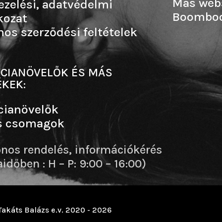
Más web
ezelési, adatvédelmi
Boombo
kozat
nos szerződési feltételek
CIANÖVELŐK ÉS MÁS
KEK:
cianövelők
s csomagok
onos rendelés, információkérés
dőben : H – P: 9:00 – 16:00)
Takáts Balázs e.v. 2020 - 2026