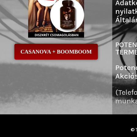
Adatk
nyilat
Általá
POTEN
TERMÉ
CASANOVA + BOOMBOOM
Poten
Akció
(Telef
munkai
© 