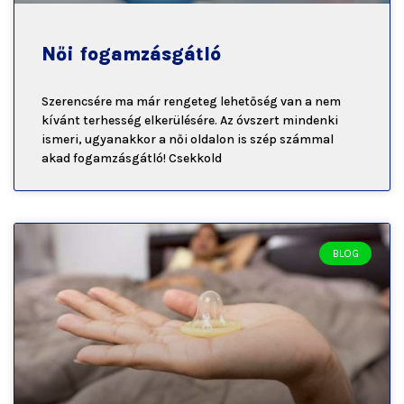
Női fogamzásgátló
Szerencsére ma már rengeteg lehetőség van a nem
kívánt terhesség elkerülésére. Az óvszert mindenki
ismeri, ugyanakkor a női oldalon is szép számmal
akad fogamzásgátló! Csekkold
BLOG