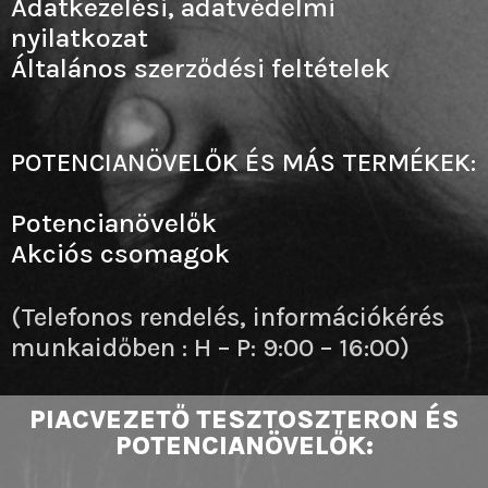
Adatkezelési, adatvédelmi
nyilatkozat
Általános szerződési feltételek
POTENCIANÖVELŐK ÉS MÁS TERMÉKEK:
Potencianövelők
Akciós csomagok
(Telefonos rendelés, információkérés
munkaidőben : H – P: 9:00 – 16:00)
PIACVEZETŐ TESZTOSZTERON ÉS
POTENCIANÖVELŐK: