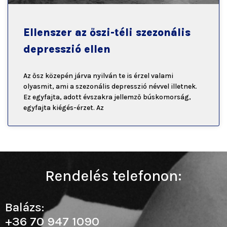
Ellenszer az őszi-téli szezonális
depresszió ellen
Az ősz közepén járva nyilván te is érzel valami
olyasmit, ami a szezonális depresszió névvel illetnek.
Ez egyfajta, adott évszakra jellemző búskomorság,
egyfajta kiégés-érzet. Az
Rendelés telefonon:
Balázs:
+36 70 947 1090