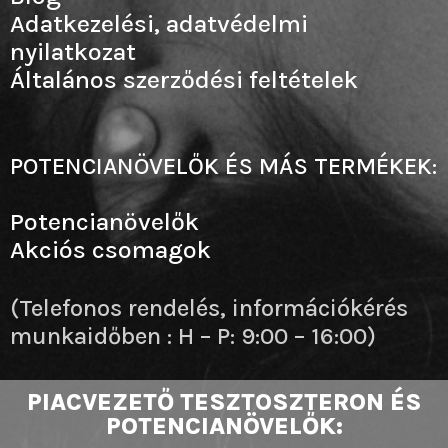
Adatkezelési, adatvédelmi
nyilatkozat
Általános szerződési feltételek
POTENCIANÖVELŐK ÉS MÁS TERMÉKEK:
Potencianövelők
Akciós csomagok
(Telefonos rendelés, információkérés
munkaidőben : H – P: 9:00 – 16:00)
PIACVEZETŐ TESZTOSZTERON ÉS
POTENCIANÖVELŐK: