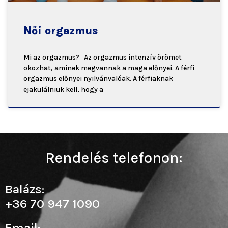
Női orgazmus
Mi az orgazmus? Az orgazmus intenzív örömet
okozhat, aminek megvannak a maga előnyei. A férfi
orgazmus előnyei nyilvánvalóak. A férfiaknak
ejakulálniuk kell, hogy a
Rendelés telefonon:
Balázs:
+36 70 947 1090
Email: