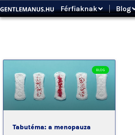
Ugrás
Férfiaknak
Blog
a
tartalomra
BLOG
Tabutéma: a menopauza