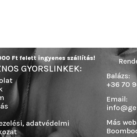
00 Ft felett ingyenes szállítás!
Rende
NOS GYORSLINKEK:
Balázs:
olat
+36 70 9
k
m
Email:
tás
info@ge
Más web
ezelési, adatvédelmi
Boombo
kozat