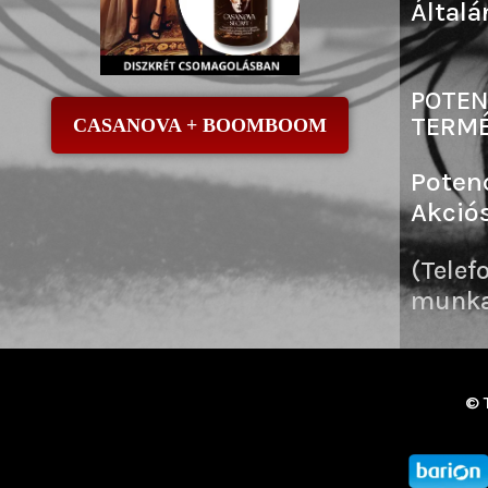
Általá
POTEN
TERMÉ
CASANOVA + BOOMBOOM
Poten
Akció
(Telef
munkai
© 