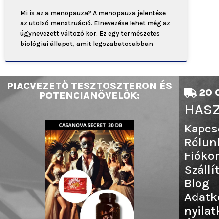
Mi is az a menopauza? A menopauza jelentése
az utolsó menstruáció. Elnevezése lehet még az
úgynevezett változó kor. Ez egy természetes
biológiai állapot, amit legszabatosabban
PIACVEZETŐ TESZTOSZTERON ÉS
20 0
POTENCIANÖVELŐK:
HASZ
Kapcs
Rólun
Fióko
Szállí
Blog
Adatk
nyilat