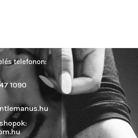
lés telefonon:
47 1090
ntlemanus.hu
shopok:
om.hu