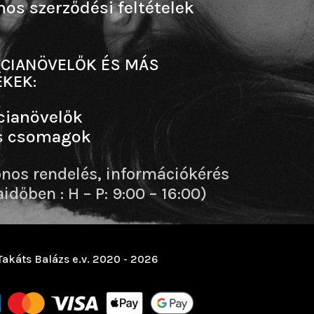
nos szerződési feltételek
CIANÖVELŐK ÉS MÁS
KEK:
cianövelők
s csomagok
onos rendelés, információkérés
dőben : H – P: 9:00 – 16:00)
Takáts Balázs e.v. 2020 - 2026