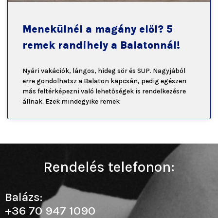
Menekülnél a magány elől? 5
remek randihely a Balatonnál!
Nyári vakációk, lángos, hideg sör és SUP. Nagyjából
erre gondolhatsz a Balaton kapcsán, pedig egészen
más feltérképezni való lehetőségek is rendelkezésre
állnak. Ezek mindegyike remek
Rendelés telefonon:
Balázs:
+36 70 947 1090