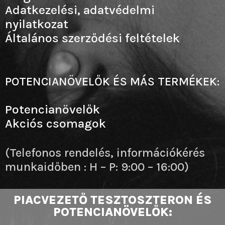
Adatkezelési, adatvédelmi
nyilatkozat
Általános szerződési feltételek
POTENCIANÖVELŐK ÉS MÁS TERMÉKEK:
Potencianövelők
Akciós csomagok
(Telefonos rendelés, információkérés
munkaidőben : H – P: 9:00 – 16:00)
PIACVEZETŐ TESZTOSZTERON ÉS
POTENCIANÖVELŐK: