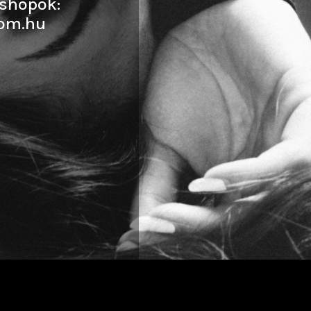
shopok:
om.hu