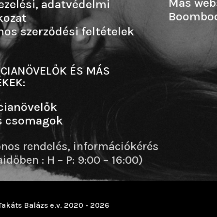
Más web
ezelési, adatvédelmi
Boombo
kozat
nos szerződési feltételek
CIANÖVELŐK ÉS MÁS
KEK:
cianövelők
s csomagok
onos rendelés, információkérés
dőben : H – P: 9:00 – 16:00)
Takáts Balázs e.v. 2020 - 2026