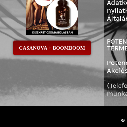
Adatk
nyilat
Általá
POTEN
TERMÉ
CASANOVA + BOOMBOOM
Poten
Akció
(Telef
munkai
© 