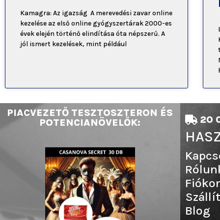
Kamagra: Az igazság A merevedési zavar online
kezelése az első online gyógyszertárak 2000-es
évek elején történő elindítása óta népszerű. A
jól ismert kezelések, mint például
PIACVEZETŐ TESZTOSZTERON ÉS
20 0
POTENCIANÖVELŐK:
HASZ
Kapcs
Rólun
Fióko
Szállí
Blog