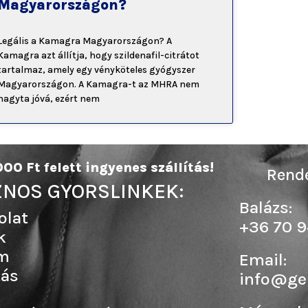
Magyarországon?
Legális a Kamagra Magyarországon? A
Kamagra azt állítja, hogy szildenafil-citrátot
tartalmaz, amely egy vényköteles gyógyszer
Magyarországon. A Kamagra-t az MHRA nem
hagyta jóvá, ezért nem
00 Ft felett ingyenes szállítás!
Rende
NOS GYORSLINKEK:
Balázs:
olat
+36 70 9
k
m
Email:
tás
info@ge