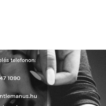
lés telefonon:
47 1090
ntlemanus.hu