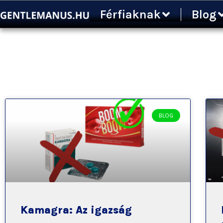
Ugrás
Férfiaknak
Blog
a
tartalomra
BLOG
Kamagra: Az igazság