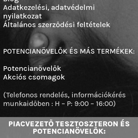
Adatkezelési, adatvédelmi
nyilatkozat
Általános szerződési feltételek
POTENCIANÖVELŐK ÉS MÁS TERMÉKEK:
Potencianövelők
Akciós csomagok
(Telefonos rendelés, információkérés
munkaidőben : H – P: 9:00 – 16:00)
PIACVEZETŐ TESZTOSZTERON ÉS
POTENCIANÖVELŐK: