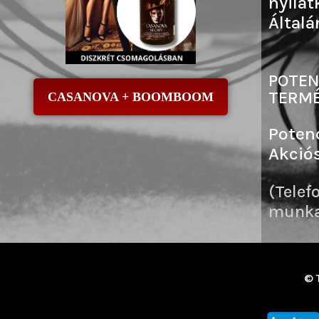
nyilat
Általá
POTEN
TERMÉ
CASANOVA + BOOMBOOM
Poten
Akció
(Telef
munkai
© 