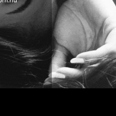
om.hu