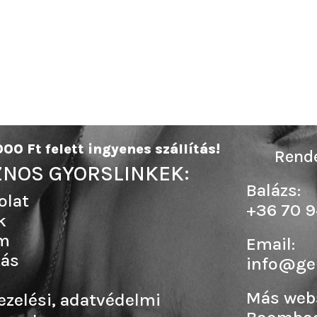
00 Ft felett ingyenes szállítás!
Rende
NOS GYORSLINKEK:
Balázs:
olat
+36 70 9
k
m
Email:
tás
info@ge
Más web
ezelési, adatvédelmi