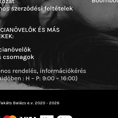
Boombo
kozat
nos szerződési feltételek
CIANÖVELŐK ÉS MÁS
KEK:
cianövelők
s csomagok
onos rendelés, információkérés
dőben : H – P: 9:00 – 16:00)
Takáts Balázs e.v. 2020 - 2026