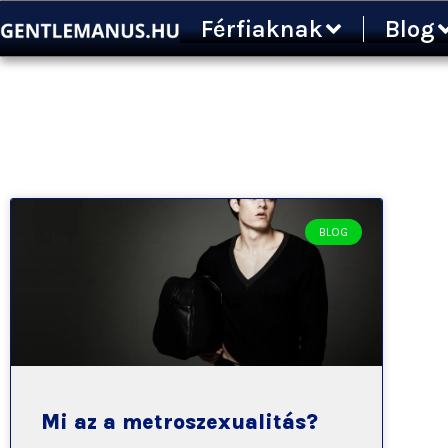
Ugrás
Férfiaknak
Blog
a
tartalomra
BLOG
Mi az a metroszexualitás?