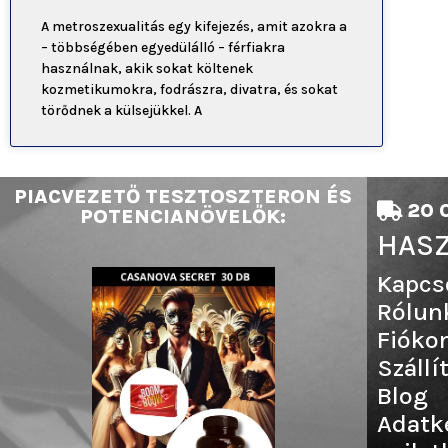
A metroszexualitás egy kifejezés, amit azokra a
– többségében egyedülálló – férfiakra
használnak, akik sokat költenek
kozmetikumokra, fodrászra, divatra, és sokat
törődnek a külsejükkel. A
PIACVEZETŐ TESZTOSZTERON ÉS
20 0
POTENCIANÖVELŐK:
HASZ
Kapcs
Rólun
Fióko
Szállí
Blog
Adatk