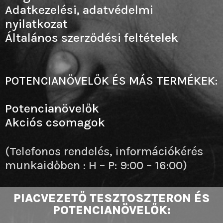
Adatkezelési, adatvédelmi
nyilatkozat
Általános szerződési feltételek
POTENCIANÖVELŐK ÉS MÁS TERMÉKEK:
Potencianövelők
Akciós csomagok
(Telefonos rendelés, információkérés
munkaidőben : H – P: 9:00 – 16:00)
PIACVEZETŐ TESZTOSZTERON ÉS
POTENCIANÖVELŐK: