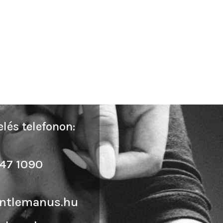
lés telefonon:
47 1090
ntlemanus.hu