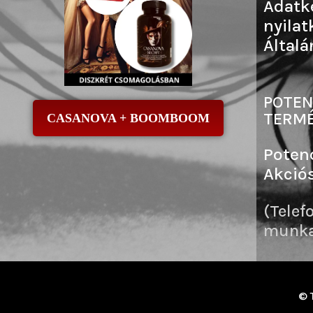
Adatk
nyilat
Általá
POTEN
TERMÉ
CASANOVA + BOOMBOOM
Poten
Akció
(Telef
munkai
© 