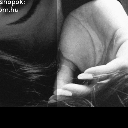
shopok:
om.hu