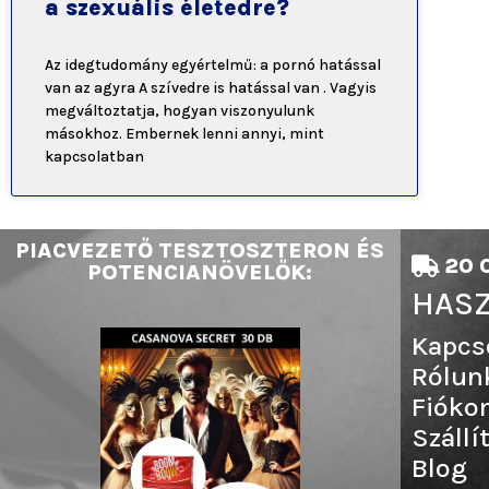
a szexuális életedre?
Az idegtudomány egyértelmű: a pornó hatással
van az agyra A szívedre is hatással van . Vagyis
megváltoztatja, hogyan viszonyulunk
másokhoz. Embernek lenni annyi, mint
kapcsolatban
PIACVEZETŐ TESZTOSZTERON ÉS
20 0
POTENCIANÖVELŐK:
HASZ
Kapcs
Rólun
Fióko
Szállí
Blog