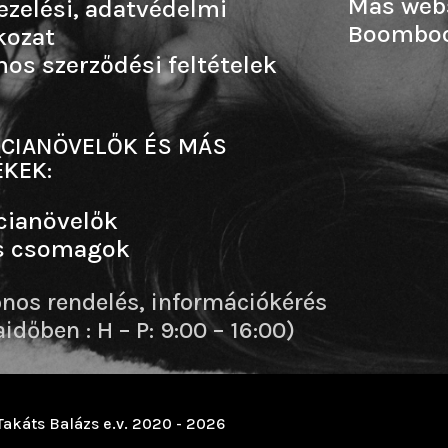
Más web
ezelési, adatvédelmi
Boombo
kozat
nos szerződési feltételek
CIANÖVELŐK ÉS MÁS
KEK:
cianövelők
s csomagok
onos rendelés, információkérés
dőben : H – P: 9:00 – 16:00)
Takáts Balázs e.v. 2020 - 2026