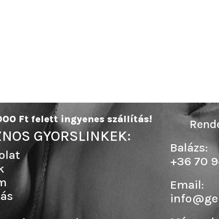
00 Ft felett ingyenes szállítás!
Rende
NOS GYORSLINKEK:
Balázs:
olat
+36 70 9
k
m
Email:
tás
info@ge