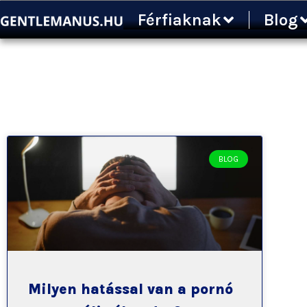
Ugrás
Férfiaknak
Blog
a
tartalomra
BLOG
Milyen hatással van a pornó