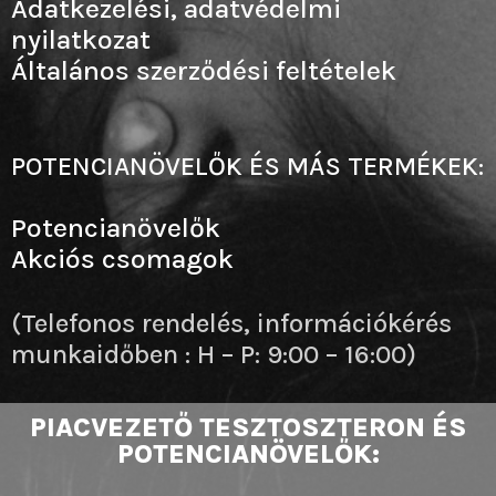
Adatkezelési, adatvédelmi
nyilatkozat
Általános szerződési feltételek
POTENCIANÖVELŐK ÉS MÁS TERMÉKEK:
Potencianövelők
Akciós csomagok
(Telefonos rendelés, információkérés
munkaidőben : H – P: 9:00 – 16:00)
PIACVEZETŐ TESZTOSZTERON ÉS
POTENCIANÖVELŐK: