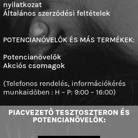
nyilatkozat
Általános szerződési feltételek
POTENCIANÖVELŐK ÉS MÁS TERMÉKEK:
Potencianövelők
Akciós csomagok
(Telefonos rendelés, információkérés
munkaidőben : H – P: 9:00 – 16:00)
PIACVEZETŐ TESZTOSZTERON ÉS
POTENCIANÖVELŐK: