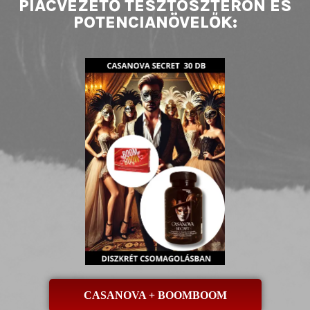
PIACVEZETŐ TESZTOSZTERON ÉS
POTENCIANÖVELŐK:
CASANOVA + BOOMBOOM