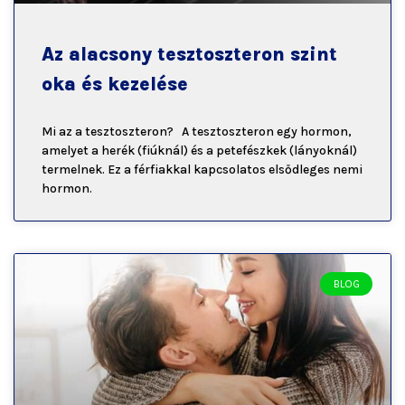
Az alacsony tesztoszteron szint
oka és kezelése
Mi az a tesztoszteron? A tesztoszteron egy hormon,
amelyet a herék (fiúknál) és a petefészkek (lányoknál)
termelnek. Ez a férfiakkal kapcsolatos elsődleges nemi
hormon.
BLOG