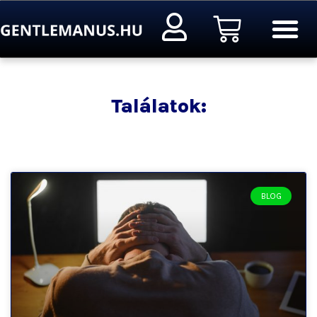
Ugrás
Kosár
a
tartalomra
Találatok:
BLOG