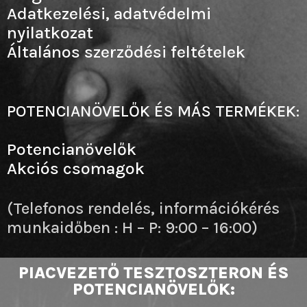
Adatkezelési, adatvédelmi
nyilatkozat
Általános szerződési feltételek
POTENCIANÖVELŐK ÉS MÁS TERMÉKEK:
Potencianövelők
Akciós csomagok
(Telefonos rendelés, információkérés
munkaidőben : H – P: 9:00 – 16:00)
PIACVEZETŐ TESZTOSZTERON ÉS
POTENCIANÖVELŐK: