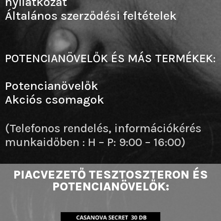
nyilatkozat
Általános szerződési feltételek
POTENCIANÖVELŐK ÉS MÁS TERMÉKEK:
Potencianövelők
Akciós csomagok
(Telefonos rendelés, információkérés
munkaidőben : H – P: 9:00 – 16:00)
PIACVEZETŐ TESZTOSZTERON ÉS
POTENCIANÖVELŐK: