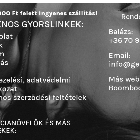
00 Ft felett ingyenes szállítás!
Rende
NOS GYORSLINKEK:
Balázs:
olat
+36 70 9
k
m
Email:
tás
info@ge
Más web
ezelési, adatvédelmi
Boombo
kozat
nos szerződési feltételek
CIANÖVELŐK ÉS MÁS
KEK: