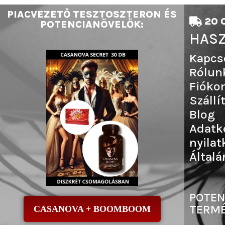
PIACVEZETŐ TESZTOSZTERON ÉS
20 0
POTENCIANÖVELŐK:
HASZ
Kapcs
Rólun
Fióko
Szállí
Blog
Adatk
nyilat
Általá
POTEN
TERMÉ
CASANOVA + BOOMBOOM