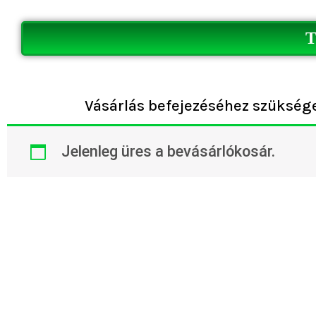
Ugrás
a
tartalomra
Vásárlás befejezéséhez szükséges
Jelenleg üres a bevásárlókosár.