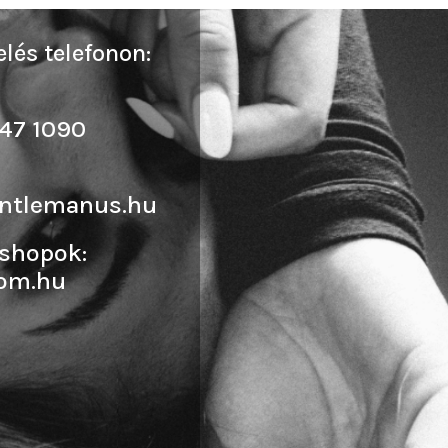
lés telefonon:
47 1090
ntlemanus.hu
shopok:
om.hu